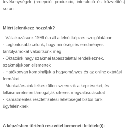
tevékenységek (recepció, produkció, interakció és közvetítés)
során.
Miért jelentkezz hozzánk?
- Vállalkozásunk 1996 óta áll a felnőttképzés szolgálatában
- Legfontosabb célunk, hogy minőségi és eredményes
tanfolyamokat valósítsunk meg
- Oktatóink nagy szakmai tapasztalattal rendelkeznek,
szakmájukban elismertek
- Hatékonyan kombináljuk a hagyományos és az online oktatási
formákat
- Munkatársaink felkészülten szervezik a képzéseket, és
lelkiismeretesen támogatják sikeres megvalósulásukat
- Kamatmentes részletfizetési lehetőséget biztosítunk
ügyfeleinknek
A képzésben történő részvétel bemeneti feltétele(i):