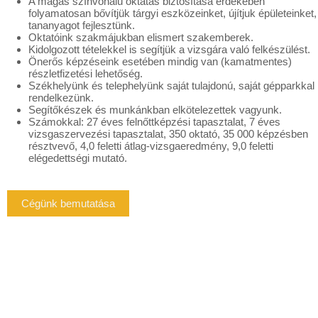
A magas színvonalú oktatás biztosítása érdekében
folyamatosan bővítjük tárgyi eszközeinket, újítjuk épületeinket,
tananyagot fejlesztünk.
Oktatóink szakmájukban elismert szakemberek.
Kidolgozott tételekkel is segítjük a vizsgára való felkészülést.
Önerős képzéseink esetében mindig van (kamatmentes)
részletfizetési lehetőség.
Székhelyünk és telephelyünk saját tulajdonú, saját gépparkkal
rendelkezünk.
Segítőkészek és munkánkban elkötelezettek vagyunk.
Számokkal: 27 éves felnőttképzési tapasztalat, 7 éves
vizsgaszervezési tapasztalat, 350 oktató, 35 000 képzésben
résztvevő, 4,0 feletti átlag-vizsgaeredmény, 9,0 feletti
elégedettségi mutató.
Cégünk bemutatása