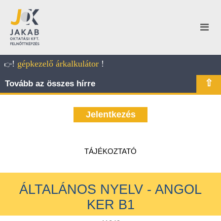
!
gépkezelő árkalkulátor
!
👉
⇧
Tovább az összes hírre
Jelentkezés
TÁJÉKOZTATÓ
ÁLTALÁNOS NYELV - ANGOL
KER B1