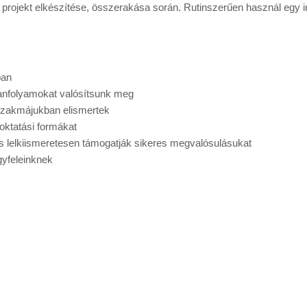
 projekt elkészítése, összerakása során. Rutinszerűen használ egy in
ban
anfolyamokat valósítsunk meg
 szakmájukban elismertek
oktatási formákat
és lelkiismeretesen támogatják sikeres megvalósulásukat
gyfeleinknek