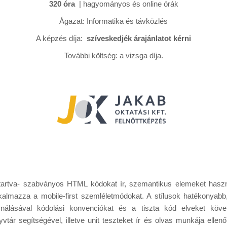
320 óra
| hagyományos és online órák
Ágazat: Informatika és távközlés
A képzés díja:
szíveskedjék árajánlatot kérni
További költség: a vizsga díja.
etartva- szabványos HTML kódokat ír, szemantikus elemeket haszn
lkalmazza a mobile-first szemléletmódokat. A stílusok hatékony
sználásával kódolási konvenciókat és a tiszta kód elveket követ
yvtár segítségével, illetve unit teszteket ír és olvas munkája elle