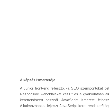
A képzés ismertetője
A Junior front-end fejlesztő, -a SEO szempontokat b
Responsive weboldalakat készít és a gyakorlatban a
keretrendszert használ. JavaScript ismeretei felha
Alkalmazásokat fejleszt JavaScript keret-rendszer/kön