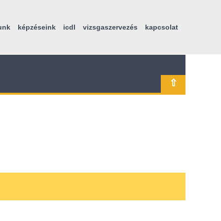
unk
képzéseink
icdl
vizsgaszervezés
kapcsolat
⇧