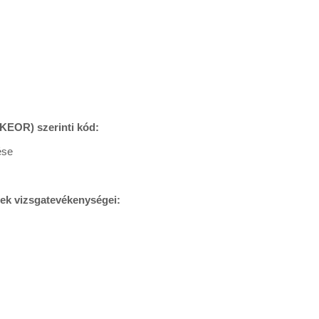
(KEOR) szerinti kód:
ése
nek vizsgatevékenységei: