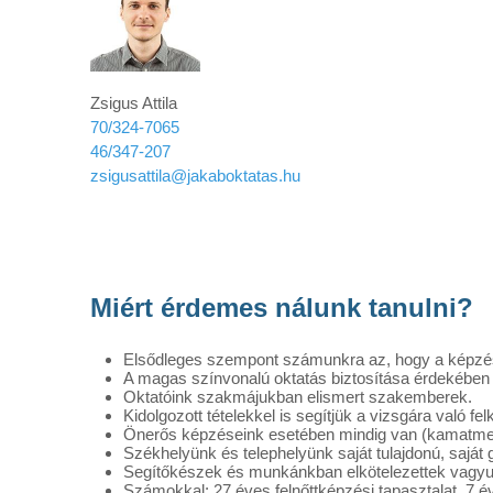
Zsigus Attila
70/324-7065
46/347-207
zsigusattila@jakaboktatas.hu
Miért érdemes nálunk tanulni?
Elsődleges szempont számunkra az, hogy a képzés
A magas színvonalú oktatás biztosítása érdekében fo
Oktatóink szakmájukban elismert szakemberek.
Kidolgozott tételekkel is segítjük a vizsgára való fel
Önerős képzéseink esetében mindig van (kamatment
Székhelyünk és telephelyünk saját tulajdonú, saját
Segítőkészek és munkánkban elkötelezettek vagyu
Számokkal: 27 éves felnőttképzési tapasztalat, 7 év