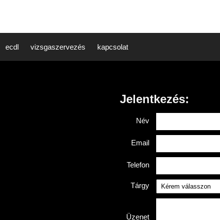
ecdl
vizsgaszervezés
kapcsolat
Jelentkezés:
Név
Email
Telefon
Tárgy
Üzenet