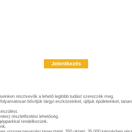
Jelentkezés
einken résztvevők a lehető legtöbb tudást szerezzék meg.
lyamatosan bővítjük tárgyi eszközeinket, újítjuk épületeinket, tanan
készülést.
es) részletfizetési lehetőség.
 gépparkkal rendelkezünk.
nk.
es vizsgaszervezési tapasztalat, 350 oktató, 35 000 képzésben résztve