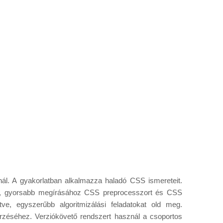
ál. A gyakorlatban alkalmazza haladó CSS ismereteit.
abb, gyorsabb megírásához CSS preprocesszort és CSS
ve, egyszerűbb algoritmizálási feladatokat old meg.
nőrzéséhez. Verziókövető rendszert használ a csoportos