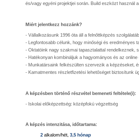
és/vagy egyéni projektjei során. Build eszközt használ a
Miért jelentkezz hozzánk?
- Vállalkozásunk 1996 óta áll a felnőttképzés szolgálatá
- Legfontosabb célunk, hogy minőségi és eredményes t
- Oktatóink nagy szakmai tapasztalattal rendelkeznek,
- Hatékonyan kombináljuk a hagyományos és az online 
- Munkatársaink felkészülten szervezik a képzéseket, 
- Kamatmentes részletfizetési lehetőséget biztosítunk ü
A képzésben történő részvétel bemeneti feltétele(i):
- Iskolai előképzettség: középfokú végzettség
A képzés intenzitása, időtartama:
2
alkalom/hét,
3,5 hónap