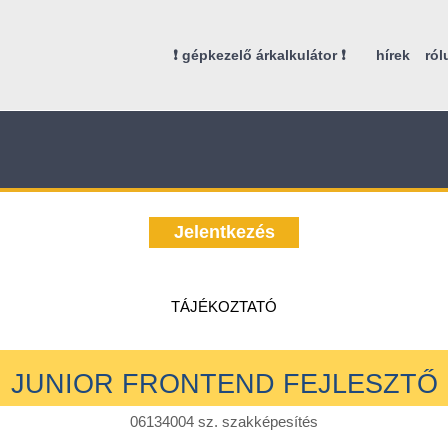
❗ gépkezelő árkalkulátor ❗
hírek
ról
Jelentkezés
TÁJÉKOZTATÓ
JUNIOR FRONTEND FEJLESZTŐ
06134004 sz. szakképesítés