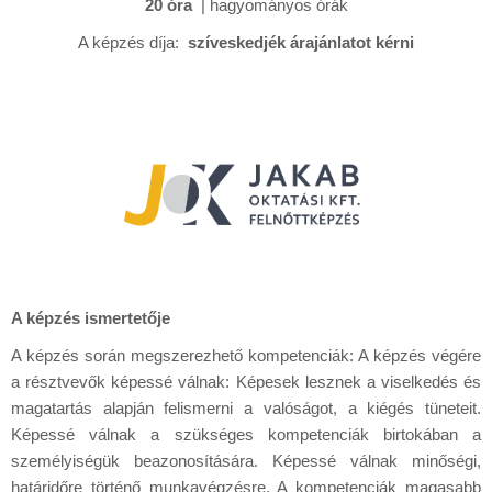
20 óra
| hagyományos órák
A képzés díja:
szíveskedjék árajánlatot kérni
A képzés ismertetője
A képzés során megszerezhető kompetenciák: A képzés végére
a résztvevők képessé válnak: Képesek lesznek a viselkedés és
magatartás alapján felismerni a valóságot, a kiégés tüneteit.
Képessé válnak a szükséges kompetenciák birtokában a
személyiségük beazonosítására. Képessé válnak minőségi,
határidőre történő munkavégzésre. A kompetenciák magasabb