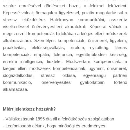
szintre emelésével döntéseket hozni, a félelmet leküzdeni.
Képessé válnak önmagukra figyeléssel, pozitív magatartással a
stressz leküzdésére. Hatékonyan kommunikálni, asszertív
viselkedéssel önérvényesíteni akaratukat. Képessé válnak a
megszerzett kompetenciák birtokában a kiégés elleni módszerek
alkalmazására. Személyes kompetenciák: önismeret, figyelem,
proaktivitás, felelősségvállalás, bizalom, nyitottság. Társas
kompetenciák: empátia, tolerancia, együttműködési készség,
érzelmi intelligencia, tisztelet. Módszertani kompetenciák: a
kiégés elleni módszerek kompetenciáinak, úgymint, önismeret,
időgazdálkodás, stressz oldása, egyenrangú partneri
kommunikáció, önérvényesítés gyakorlatban történő
alkalmazása.
Miért jelentkezz hozzánk?
- Vállalkozásunk 1996 óta áll a felnőttképzés szolgálatában
- Legfontosabb célunk, hogy minőségi és eredményes