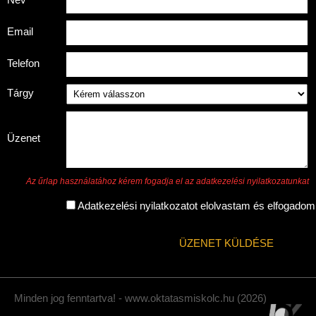
Email
Telefon
Tárgy
Üzenet
Az űrlap használatához kérem fogadja el az adatkezelési nyilatkozatunkat
Adatkezelési nyilatkozatot elolvastam és elfogadom
ÜZENET KÜLDÉSE
Minden jog fenntartva! - www.oktatasmiskolc.hu (2026)