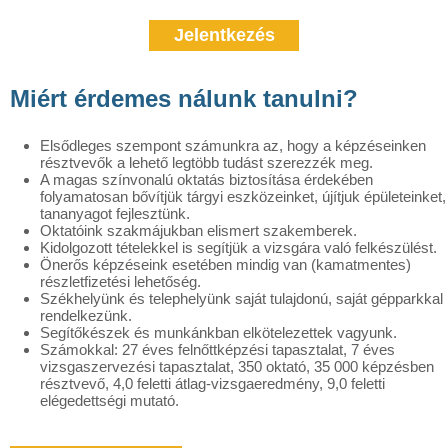
Jelentkezés
Miért érdemes nálunk tanulni?
Elsődleges szempont számunkra az, hogy a képzéseinken
résztvevők a lehető legtöbb tudást szerezzék meg.
A magas színvonalú oktatás biztosítása érdekében
folyamatosan bővítjük tárgyi eszközeinket, újítjuk épületeinket,
tananyagot fejlesztünk.
Oktatóink szakmájukban elismert szakemberek.
Kidolgozott tételekkel is segítjük a vizsgára való felkészülést.
Önerős képzéseink esetében mindig van (kamatmentes)
részletfizetési lehetőség.
Székhelyünk és telephelyünk saját tulajdonú, saját gépparkkal
rendelkezünk.
Segítőkészek és munkánkban elkötelezettek vagyunk.
Számokkal: 27 éves felnőttképzési tapasztalat, 7 éves
vizsgaszervezési tapasztalat, 350 oktató, 35 000 képzésben
résztvevő, 4,0 feletti átlag-vizsgaeredmény, 9,0 feletti
elégedettségi mutató.