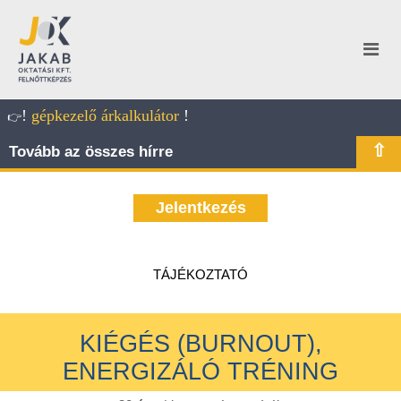
!
gépkezelő árkalkulátor
!
👉
⇧
Tovább az összes hírre
Jelentkezés
TÁJÉKOZTATÓ
KIÉGÉS (BURNOUT),
ENERGIZÁLÓ TRÉNING