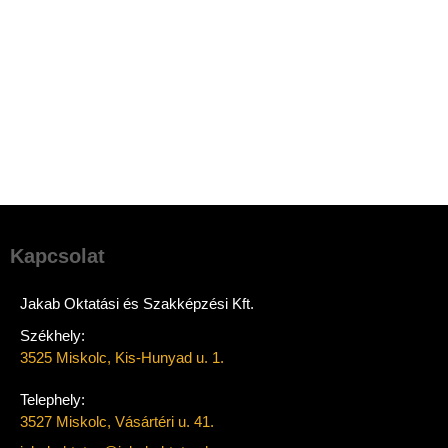
Kapcsolat
Jakab Oktatási és Szakképzési Kft.
Székhely:
3525 Miskolc, Kis-Hunyad u. 1.
Telephely:
3527 Miskolc, Vásártéri u. 41.