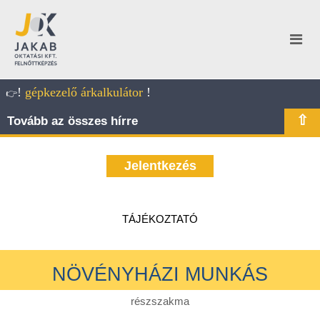
!
gépkezelő árkalkulátor
!
👉
⇧
Tovább az összes hírre
Jelentkezés
TÁJÉKOZTATÓ
NÖVÉNYHÁZI MUNKÁS
részszakma