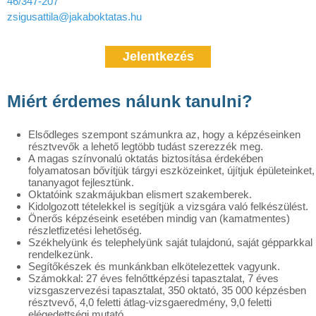
46/347-207
zsigusattila@jakaboktatas.hu
Jelentkezés
Miért érdemes nálunk tanulni?
Elsődleges szempont számunkra az, hogy a képzéseinken
résztvevők a lehető legtöbb tudást szerezzék meg.
A magas színvonalú oktatás biztosítása érdekében
folyamatosan bővítjük tárgyi eszközeinket, újítjuk épületeinket,
tananyagot fejlesztünk.
Oktatóink szakmájukban elismert szakemberek.
Kidolgozott tételekkel is segítjük a vizsgára való felkészülést.
Önerős képzéseink esetében mindig van (kamatmentes)
részletfizetési lehetőség.
Székhelyünk és telephelyünk saját tulajdonú, saját gépparkkal
rendelkezünk.
Segítőkészek és munkánkban elkötelezettek vagyunk.
Számokkal: 27 éves felnőttképzési tapasztalat, 7 éves
vizsgaszervezési tapasztalat, 350 oktató, 35 000 képzésben
résztvevő, 4,0 feletti átlag-vizsgaeredmény, 9,0 feletti
elégedettségi mutató.