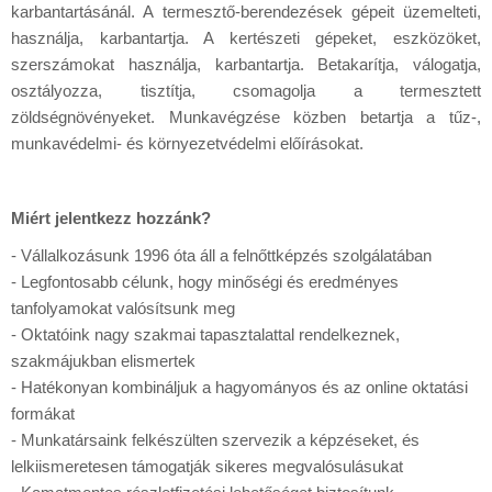
karbantartásánál. A termesztő-berendezések gépeit üzemelteti,
használja, karbantartja. A kertészeti gépeket, eszközöket,
szerszámokat használja, karbantartja. Betakarítja, válogatja,
osztályozza, tisztítja, csomagolja a termesztett
zöldségnövényeket. Munkavégzése közben betartja a tűz-,
munkavédelmi- és környezetvédelmi előírásokat.
Miért jelentkezz hozzánk?
- Vállalkozásunk 1996 óta áll a felnőttképzés szolgálatában
- Legfontosabb célunk, hogy minőségi és eredményes
tanfolyamokat valósítsunk meg
- Oktatóink nagy szakmai tapasztalattal rendelkeznek,
szakmájukban elismertek
- Hatékonyan kombináljuk a hagyományos és az online oktatási
formákat
- Munkatársaink felkészülten szervezik a képzéseket, és
lelkiismeretesen támogatják sikeres megvalósulásukat