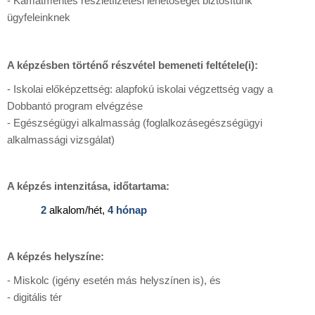
- Kamatmentes részletfizetési lehetőséget biztosítunk
ügyfeleinknek
A képzésben történő részvétel bemeneti feltétele(i):
- Iskolai előképzettség: alapfokú iskolai végzettség vagy a
Dobbantó program elvégzése
- Egészségügyi alkalmasság (foglalkozásegészségügyi
alkalmassági vizsgálat)
A képzés intenzitása, időtartama:
2
alkalom/hét,
4 hónap
A képzés helyszíne:
- Miskolc (igény esetén más helyszínen is), és
- digitális tér