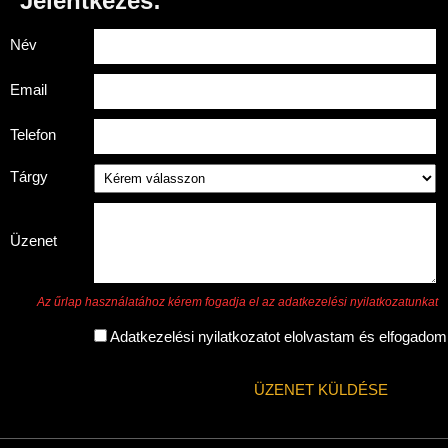
Jelentkezés:
Név
Email
Telefon
Tárgy
Üzenet
Az űrlap használatához kérem fogadja el az adatkezelési nyilatkozatunkat
Adatkezelési nyilatkozatot elolvastam és elfogadom
ÜZENET KÜLDÉSE