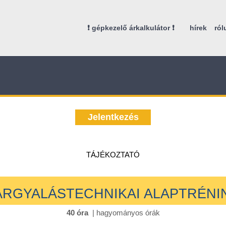
❗ gépkezelő árkalkulátor ❗
hírek
ról
Jelentkezés
TÁJÉKOZTATÓ
ÁRGYALÁSTECHNIKAI ALAPTRÉNI
40 óra
| hagyományos órák