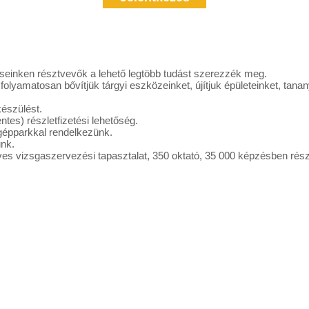
einken résztvevők a lehető legtöbb tudást szerezzék meg.
lyamatosan bővítjük tárgyi eszközeinket, újítjuk épületeinket, tanan
készülést.
es) részletfizetési lehetőség.
 gépparkkal rendelkezünk.
nk.
es vizsgaszervezési tapasztalat, 350 oktató, 35 000 képzésben résztve