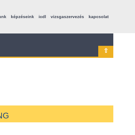
unk
képzéseink
icdl
vizsgaszervezés
kapcsolat
⇧
NG