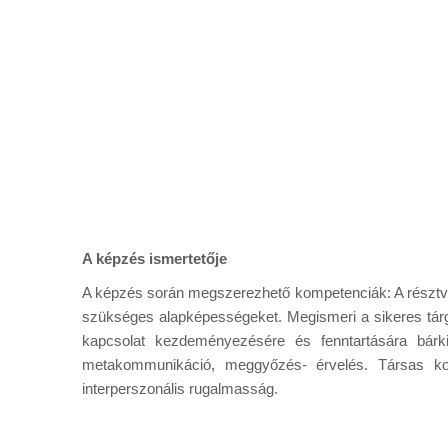
A képzés ismertetője
A képzés során megszerezhető kompetenciák: A résztvevő
szükséges alapképességeket. Megismeri a sikeres tárg
kapcsolat kezdeményezésére és fenntartására bárki
metakommunikáció, meggyőzés- érvelés. Társas kom
interperszonális rugalmasság.