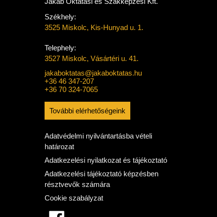
Jakab Oktatási és Szakképzési Kft.
Székhely:
3525 Miskolc, Kis-Hunyad u. 1.
Telephely:
3527 Miskolc, Vásártéri u. 41.
jakaboktatas@jakaboktatas.hu
+36 46 347-207
+36 70 324-7065
További elérhetőségeink
Adatvédelmi nyilvántartásba vételi
határozat
Adatkezelési nyilatkozat és tájékoztató
Adatkezelési tájékoztató képzésben
résztvevők számára
Cookie szabályzat