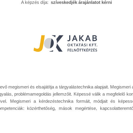
A képzés díja:
szíveskedjék árajánlatot kérni
 megismeri és elsajátítja a tárgyalástechnika alapjait. Megismeri 
yalás, problémamegoldás jellemzőit. Képessé válik a megfelelő k
vel. Megismeri a kérdezéstechnika formáit, módjait és képes
petenciák: közérthetőség, mások megértése, kapcsolatteremt