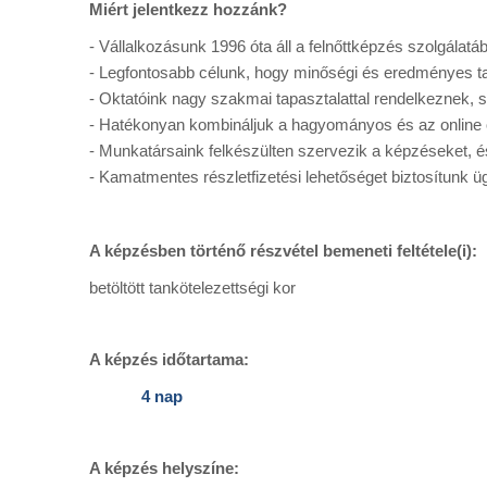
Miért jelentkezz hozzánk?
- Vállalkozásunk 1996 óta áll a felnőttképzés szolgálatá
- Legfontosabb célunk, hogy minőségi és eredményes t
- Oktatóink nagy szakmai tapasztalattal rendelkeznek,
- Hatékonyan kombináljuk a hagyományos és az online 
- Munkatársaink felkészülten szervezik a képzéseket, 
- Kamatmentes részletfizetési lehetőséget biztosítunk ü
A képzésben történő részvétel bemeneti feltétele(i):
betöltött tankötelezettségi kor
A képzés időtartama:
4 nap
A képzés helyszíne: