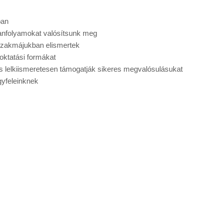
ban
anfolyamokat valósítsunk meg
 szakmájukban elismertek
oktatási formákat
és lelkiismeretesen támogatják sikeres megvalósulásukat
gyfeleinknek