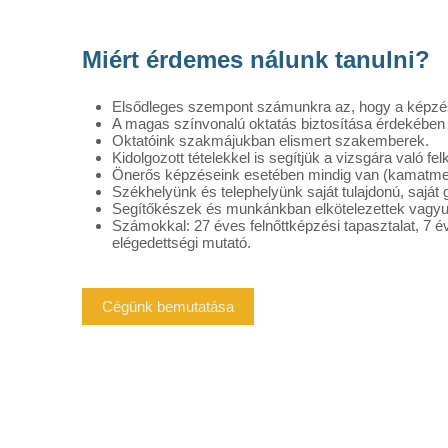
Miért érdemes nálunk tanulni?
Elsődleges szempont számunkra az, hogy a képzés
A magas színvonalú oktatás biztosítása érdekében fo
Oktatóink szakmájukban elismert szakemberek.
Kidolgozott tételekkel is segítjük a vizsgára való fel
Önerős képzéseink esetében mindig van (kamatment
Székhelyünk és telephelyünk saját tulajdonú, saját
Segítőkészek és munkánkban elkötelezettek vagyu
Számokkal: 27 éves felnőttképzési tapasztalat, 7 év
elégedettségi mutató.
Cégünk bemutatása