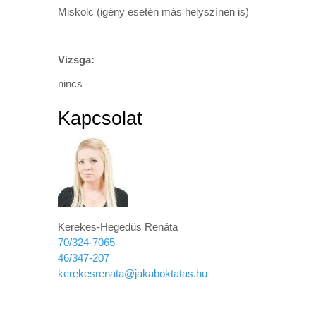
Miskolc (igény esetén más helyszínen is)
Vizsga:
nincs
Kapcsolat
Kerekes-Hegedüs Renáta
70/324-7065
46/347-207
kerekesrenata@jakaboktatas.hu