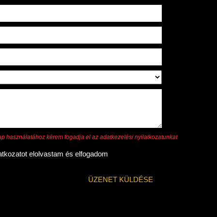
ap használatához kérem fogadja el az adatkezelési nyilatkozatunkat
latkozatot elolvastam és elfogadom
ÜZENET KÜLDÉSE