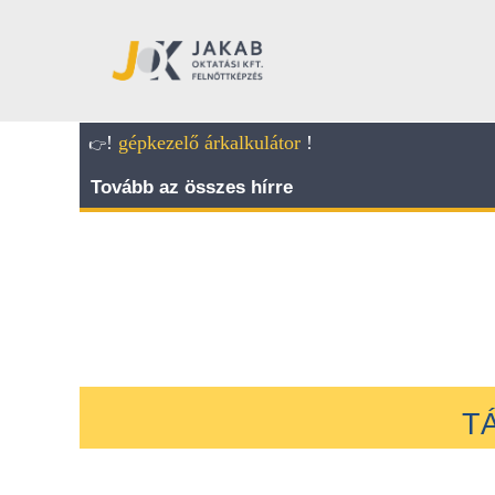
!
gépkezelő árkalkulátor
!
👉
Tovább az összes hírre
T