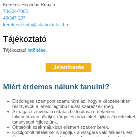
Kerekes-Hegedüs Renáta
70/324-7065
46/347-207
kerekesrenata@jakaboktatas.hu
Tájékoztató
Tájékoztató
letöltése
.
Jelentkezés
Miért érdemes nálunk tanulni?
Elsődleges szempont számunkra az, hogy a képzéseinken
résztvevők a lehető legtöbb tudást szerezzék meg.
A magas színvonalú oktatás biztosítása érdekében
folyamatosan bővítjük tárgyi eszközeinket, újítjuk épületeinket,
tananyagot fejlesztünk.
Oktatóink szakmájukban elismert szakemberek.
Kidolgozott tételekkel is segítjük a vizsgára való felkészülést.