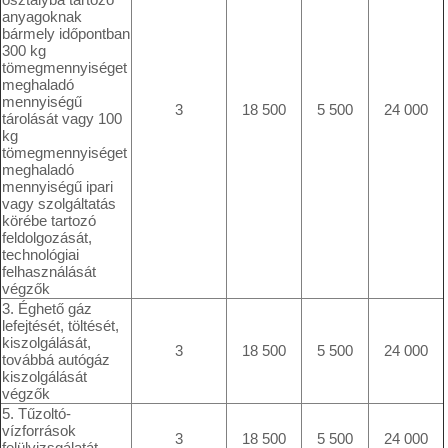
anyagoknak
bármely időpontban
300 kg
tömegmennyiséget
meghaladó
mennyiségű
3
18 500
5 500
24 000
tárolását vagy 100
kg
tömegmennyiséget
meghaladó
mennyiségű ipari
vagy szolgáltatás
körébe tartozó
feldolgozását,
technológiai
felhasználását
végzők
3. Éghető gáz
lefejtését, töltését,
kiszolgálását,
3
18 500
5 500
24 000
továbbá autógáz
kiszolgálását
végzők
5. Tűzoltó-
vízforrások
3
18 500
5 500
24 000
felülvizsgálatát