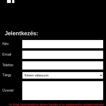
Jelentkezés:
Név
Email
Telefon
Tárgy
Üzenet
Az űrlap használatához kérem fogadja el az adatkezelési nyilatkozatunkat