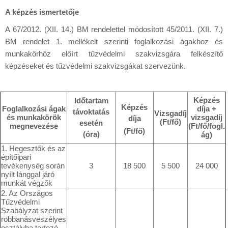
A képzés ismertetője
A 67/2012. (XII. 14.) BM rendelettel módosított 45/2011. (XII. 7.)
BM rendelet 1. mellékelt szerinti foglalkozási ágakhoz és
munkakörhöz előírt tűzvédelmi szakvizsgára felkészítő
képzéseket és tűzvédelmi szakvizsgákat szervezünk.
Képzés
Időtartam
Képzés
Foglalkozási ágak
díja +
távoktatás
Vizsgadíj
és munkakörök
vizsgadíj
díja
(Ft/fő)
esetén
megnevezése
(Ft/fő/fogl.
(Ft/fő)
(óra)
ág)
1. Hegesztők és az
építőipari
tevékenység során
3
18 500
5 500
24 000
nyílt lánggal járó
munkát végzők
2. Az Országos
Tűzvédelmi
Szabályzat szerint
robbanásveszélyes
osztályba tartozó