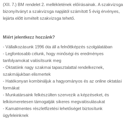
(XII. 7.) BM rendelet 2. mellékletének előírásainak. A szakvizsga
bizonyítványt a szakvizsga napjától számított 5 évig érvényes,
lejárta előtt ismételt szakvizsga tehető.
Miért jelentkezz hozzánk?
- Vállalkozásunk 1996 óta áll a felnőttképzés szolgálatában
- Legfontosabb célunk, hogy minőségi és eredményes
tanfolyamokat valósítsunk meg
- Oktatóink nagy szakmai tapasztalattal rendelkeznek,
szakmájukban elismertek
- Hatékonyan kombináljuk a hagyományos és az online oktatási
formákat
- Munkatársaink felkészülten szervezik a képzéseket, és
lelkiismeretesen támogatják sikeres megvalósulásukat
- Kamatmentes részletfizetési lehetőséget biztosítunk
ügyfeleinknek