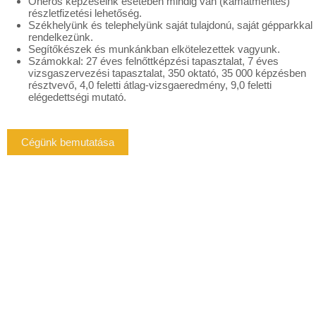
Önerős képzéseink esetében mindig van (kamatmentes)
részletfizetési lehetőség.
Székhelyünk és telephelyünk saját tulajdonú, saját gépparkkal
rendelkezünk.
Segítőkészek és munkánkban elkötelezettek vagyunk.
Számokkal: 27 éves felnőttképzési tapasztalat, 7 éves
vizsgaszervezési tapasztalat, 350 oktató, 35 000 képzésben
résztvevő, 4,0 feletti átlag-vizsgaeredmény, 9,0 feletti
elégedettségi mutató.
Cégünk bemutatása