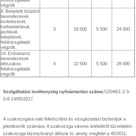
végzők
8. Beépített tűzjelző
berendezések
kivitelezését,
karbantartását,
3
18 500
5 500
24 000
javítását,
telepítését,
felülvizsgálatát
végzők.
14. Erősáramú
berendezések
időszakos
4
22 500
5 500
28 000
felülvizsgálatát
végzők
Szolgáltatási tevékenység nyilvántartási száma:
SZ046/1-2-3-
5-8-14/05/2017.
A szakvizsgára való felkészítést és vizsgáztatást biztosítjuk a
jelentkezők számára. A szakvizsga sikeres letételéről tűzvédelmi
szakvizsga bizonyítványt állítunk ki, amely megfelel a 45/2011.